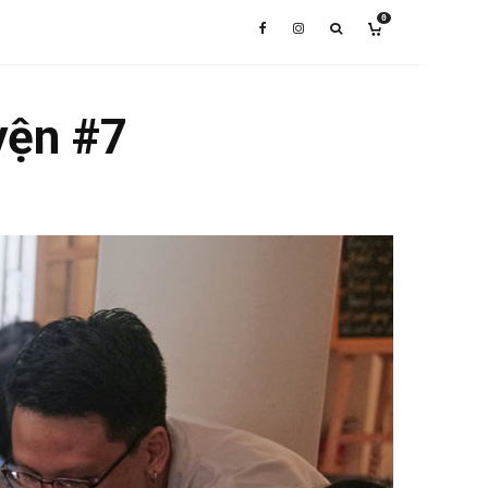
0
yện #7