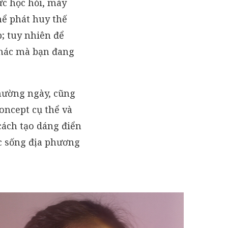
ức học hỏi, mày
hể phát huy thế
; tuy nhiên để
khác mà bạn đang
thường ngày, cũng
oncept cụ thể và
cách tạo dáng điển
c sống địa phương