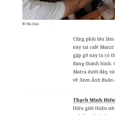
© Ha Dao
Cũng phải lâu lắm
này tại café Manzi
gặp gỡ này ta có 
đang thành hình. 
Matca dưới đây, v
về
Xem Ảnh Buôn 
Thạch Minh Hiếu
Hiếu giới thiệu nh