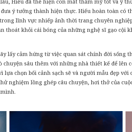
lâu, Hiếu đã thể hiện con mắt thẩm mỹ tốt và ý th
đưa ý tưởng thành hiện thực. Hiếu hoàn toàn có t
trong lĩnh vực nhiếp ảnh thời trang chuyên nghiệp
cần thoát khỏi cái bóng của những nghệ sĩ gạo cội 
hãy lấy cảm hứng từ việc quan sát chính đời sống 
ò chuyện sâu thêm với những nhà thiết kế để lên c
vì lựa chọn bối cảnh sạch sẽ và người mẫu đẹp với 
 thử nghiệm lồng ghép câu chuyện, hơi thở của cuộ
 mình.