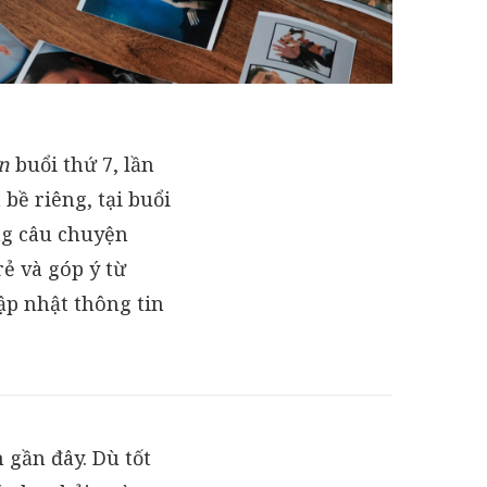
n
buổi thứ 7, lần
bề riêng, tại buổi
ng câu chuyện
ẻ và góp ý từ
ập nhật thông tin
 gần đây. Dù tốt