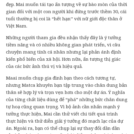
đẹp. Mai muốn tái tạo ấn tượng về sự bào mòn của thời
gian đối với một con người khi đứng trước thềm 30, cái
tuổi thường bị coi là “hết hạn’’ với nữ giới độc thân ở
Việt Nam.
Những người tham gia đều nhận thấy đây là ý tưởng
tiềm năng và có nhiều không gian phát triển, vì câu
chuyện mang tính cá nhân nhưng lại phản ánh định
kiến phổ biến của xã hội. Hơn nữa, ấn tượng thị giác
của các bức ảnh thú vị và hiệu quả.
Maai muốn chụp gia đình bạn theo cách tương tự,
nhưng Matca khuyên bạn tập trung vào chân dung bản
thân sẽ hợp lý và trọn vẹn hơn cho một dự án. Ý nghĩa
của từng chất liệu dùng để “phá” những bức chân dung
tự hoạ cũng quan trọng. Vì bộ ảnh cần nhấn mạnh ý
tưởng thực hiện, Mai cần thử viết chi tiết quá trình
thực hiện và thử diễn giải ý tưởng đó mạch lạc của dự
án. Ngoài ra, bạn có thể chụp lại sự thay đổi dần dần