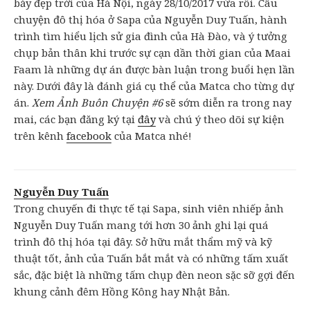
bảy đẹp trời của Hà Nội, ngày 28/10/2017 vừa rồi. Câu
chuyện đô thị hóa ở Sapa của Nguyễn Duy Tuấn, hành
trình tìm hiểu lịch sử gia đình của Hà Đào, và ý tưởng
chụp bản thân khi trước sự cạn dần thời gian của Maai
Faam là những dự án được bàn luận trong buổi hẹn lần
này. Dưới đây là đánh giá cụ thể của Matca cho từng dự
án.
Xem Ảnh Buôn Chuyện #6
sẽ sớm diễn ra trong nay
mai, các bạn đăng ký tại
đây
và chú ý theo dõi sự kiện
trên kênh
facebook
của Matca nhé!
Nguyễn Duy Tuấn
Trong chuyến đi thực tế tại Sapa, sinh viên nhiếp ảnh
Nguyễn Duy Tuấn mang tới hơn 30 ảnh ghi lại quá
trình đô thị hóa tại đây. Sở hữu mắt thẩm mỹ và kỹ
thuật tốt, ảnh của Tuấn bắt mắt và có những tấm xuất
sắc, đặc biệt là những tấm chụp đèn neon sặc sỡ gợi đến
khung cảnh đêm Hồng Kông hay Nhật Bản.