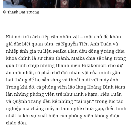
© Thanh Dat Truong
Khi nói tới cách tiếp cận nhân vật – một chủ đề khán
giả đặc biệt quan tâm, cả Nguyễn Tiến Anh Tuấn và
nhiếp ảnh gia tư liệu Maika Elan đều đồng ý rằng chìa
khoá chính là sự chân thành. Maika chia sẻ rằng trong
quá trình chụp những thanh niên Hikikomori cho dự
án mới nhất, cô phải chờ đợi nhân vật của mình gần
hai tháng để họ sẵn sàng và thoải mái với máy ảnh.
Trong khi đó, cả phóng viên lão làng Hoàng Đình Nam
lẫn những phóng viên trẻ như Linh Phạm, Tiến Tuấn
và Quỳnh Trang đều kể những “tai nạn” trong lúc tác
nghiệp mà chẳng mấy ai làm nghề chưa gặp, điển hình
nhất là khi sự xuất hiện của phóng viên không được
chào đón.