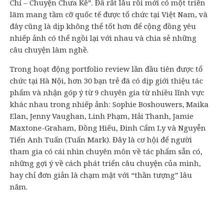
Chí – Chuyện Chưa Kể”. Đã rất lâu rồi mới có một triển
lãm mang tầm cỡ quốc tế được tổ chức tại Việt Nam, và
đây cũng là dịp không thể tốt hơn để cộng đồng yêu
nhiếp ảnh có thể ngồi lại với nhau và chia sẻ những
câu chuyện làm nghề.
Trong hoạt động portfolio review lần đầu tiên được tổ
chức tại Hà Nội, hơn 30 bạn trẻ đã có dịp giới thiệu tác
phẩm và nhận góp ý từ 9 chuyên gia từ nhiều lĩnh vực
khác nhau trong nhiếp ảnh: Sophie Boshouwers, Maika
Elan, Jenny Vaughan, Linh Phạm, Hải Thanh, Jamie
Maxtone-Graham, Đồng Hiếu, Đinh Cẩm Ly và Nguyễn
Tiến Anh Tuấn (Tuấn Mark). Đây là cơ hội để người
tham gia có cái nhìn chuyên môn về tác phẩm sẵn có,
những gợi ý về cách phát triển câu chuyện của mình,
hay chỉ đơn giản là chạm mặt với “thần tượng” lâu
năm.