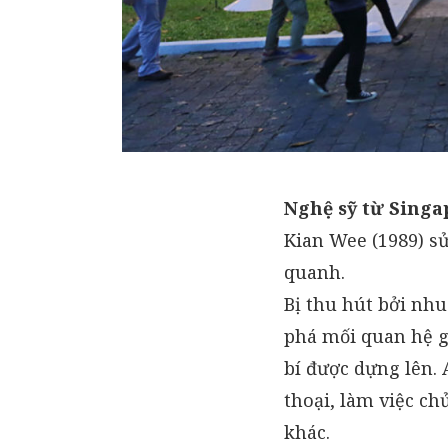
Nghệ sỹ từ Singa
Kian Wee (1989) s
quanh.
Bị thu hút bởi nh
phá mối quan hệ g
bí được dựng lên.
thoại, làm việc ch
khác.