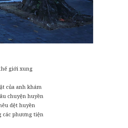
thế giới xung
uật của anh khám
 câu chuyện huyền
thêu dệt huyền
g các phương tiện