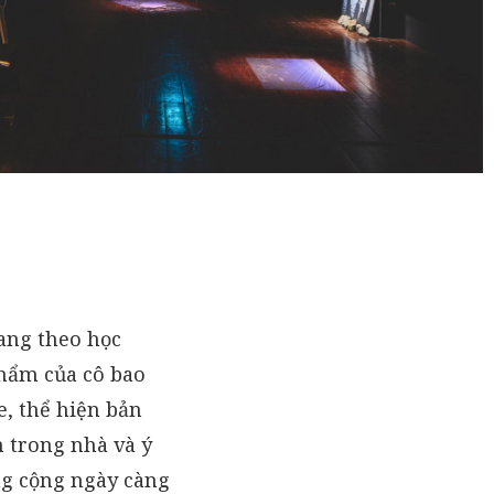
đang theo học
phẩm của cô bao
e, thể hiện bản
n trong nhà và ý
ông cộng ngày càng