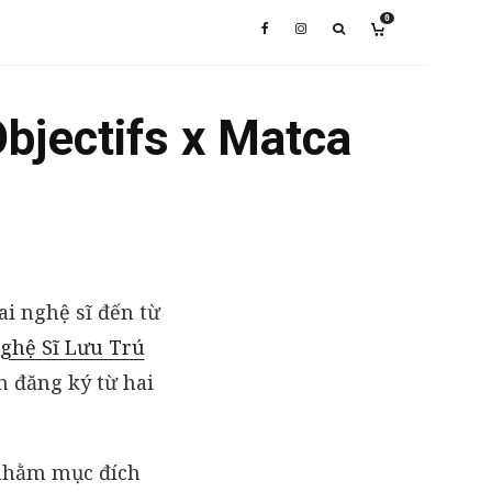
0
bjectifs x Matca
ai nghệ sĩ đến từ
ghệ Sĩ Lưu Trú
n đăng ký từ hai
 nhằm mục đích