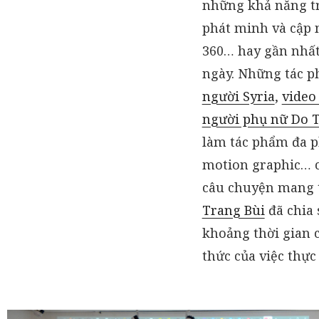
những khả năng tr
phát minh và cập nh
360… hay gần nhất
ngày. Những tác p
người Syria
,
video
người phụ nữ Do T
làm tác phẩm đa p
motion graphic… c
câu chuyện mang t
Trang Bùi
đã chia 
khoảng thời gian c
thức của việc thực