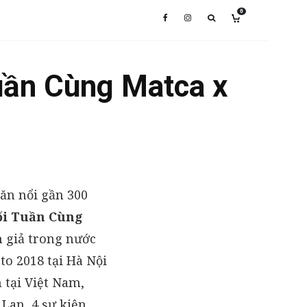
0
uần Cùng Matca x
găn nổi gần 300
ối Tuần Cùng
n giả trong nước
to 2018 tại Hà Nội
 tại Việt Nam,
Lan, 4 sự kiện