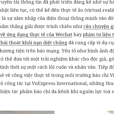
uyền tải thông tin đã phát triển đáng kể nhờ sự h
ật liên tục, có thể kể đến thực tế ảo (virtual reali
 là sự xâm nhập của điện thoại thông minh vào đờ
hẩm thắng giải được trình chiếu như
câu chuyện gi
 về ứng dụng thực tế của Wechat
hay
phim tư liệu t
hái thoát khỏi nạn diệt chủng
đã cung cấp ví dụ cụ
hương tiện trên báo mạng. Yếu tố như hình ảnh đ
ó thể đưa tới một trải nghiệm khác cho độc giả, 
ính thời sự một cách lôi cuốn và nhân văn. Tiếp đ
sẻ về công việc thực tế trong môi trường báo chí V
ô công tác tại VnExpress International, những thu
 hiện tác phẩm báo chí đa kênh khi nguồn lực toà 