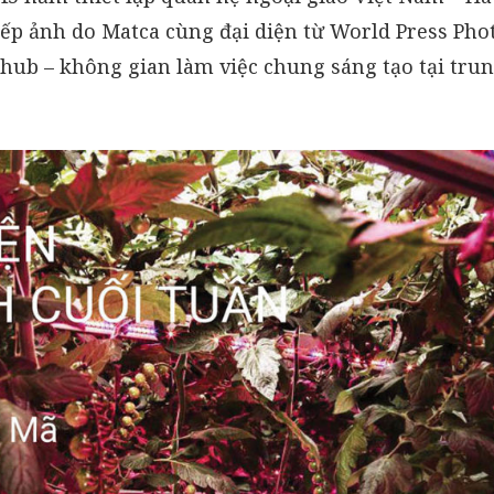
ếp ảnh do Matca cùng đại diện từ World Press Phot
Ohub – không gian làm việc chung sáng tạo tại tru