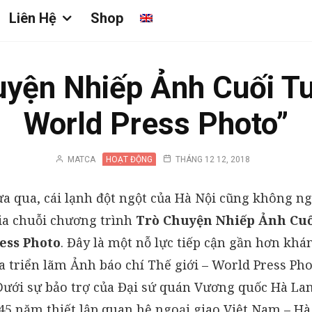
Liên Hệ
Shop
huyện Nhiếp Ảnh Cuối T
World Press Photo”
MATCA
HOẠT ĐỘNG
THÁNG 12 12, 2018
ừa qua, cái lạnh đột ngột của Hà Nội cũng không n
gia chuỗi chương trình
Trò Chuyện Nhiếp Ảnh Cu
ess Photo
. Đây là một nỗ lực tiếp cận gần hơn khá
 triển lãm Ảnh báo chí Thế giới – World Press Pho
Dưới sự bảo trợ của Đại sứ quán Vương quốc Hà Lan
5 năm thiết lập quan hệ ngoại giao Việt Nam – Hà 