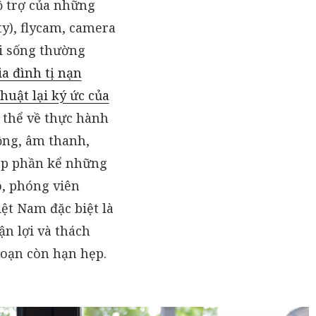
ỗ trợ của những
ty), flycam, camera
i sống thường
a đình tị nạn
huật lại ký ức của
 thể về thực hành
ộng, âm thanh,
góp phần kể những
ó, phóng viên
iệt Nam đặc biệt là
ận lợi và thách
soạn còn hạn hẹp.