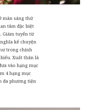
 màn sáng thứ
uan tâm đặc biệt
g. Giám tuyển từ
 nghĩa kể chuyện
như trong chính
 biểu. Xuất thân là
 đưa vào hạng mục
hêm 4 hạng mục
m đa phương tiện