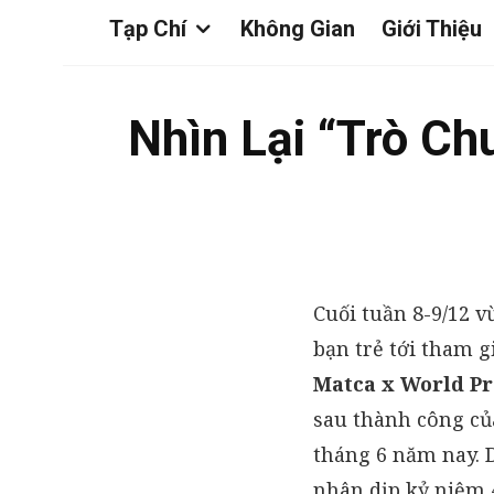
Tạp Chí
Không Gian
Giới Thiệu
Nhìn Lại “Trò C
Cuối tuần 8-9/12 v
bạn trẻ tới tham 
Matca x World Pr
sau thành công của
tháng 6 năm nay. 
nhân dịp kỷ niệm 4