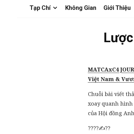
Tạp Chí
Không Gian
Giới Thiệu
Lược
MATCAxC4 JOURN
Việt Nam & Vươ
Chuỗi bài viết t
xoay quanh hình 
của Hội đồng Anh 
????✍️??