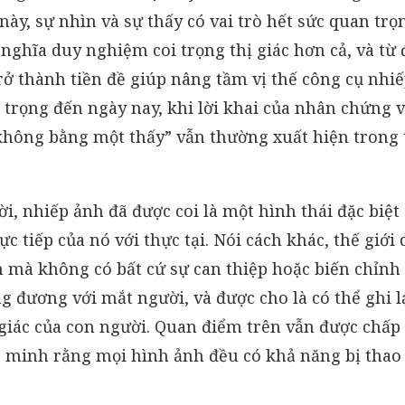
ày, sự nhìn và sự thấy có vai trò hết sức quan trọ
nghĩa duy nghiệm coi trọng thị giác hơn cả, và từ 
trở thành tiền đề giúp nâng tầm vị thế công cụ nhiế
 trọng đến ngày nay, khi lời khai của nhân chứng v
không bằng một thấy” vẫn thường xuất hiện trong
i, nhiếp ảnh đã được coi là một hình thái đặc biệt
ực tiếp của nó với thực tại. Nói cách khác, thế giớ
 mà không có bất cứ sự can thiệp hoặc biến chỉnh
g đương với mắt người, và được cho là có thể ghi lạ
 giác của con người. Quan điểm trên vẫn được chấp
g minh rằng mọi hình ảnh đều có khả năng bị thao