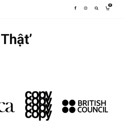
0
Thật’