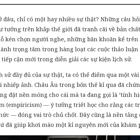
ó ở đâu, chỉ có một hay nhiều sự thật? Những câu h
tư tưởng trên khắp thế giới đã tranh cãi về bản chấ
ỗ kén chọn người nghe, những băn khoăn kể trên 
thành trọng tâm trong hàng loạt các cuộc thảo lu
tiếp cận mới trong diễn giải các sự kiện lịch sử.
h sử đầy đủ của sự thật, ta có thể điểm qua một vài
i nhiếp ảnh. Châu Âu trong bốn thế kỉ qua đã chứn
g đặt nền móng cho cái mà ta đang gọi là ‘tính hiệ
 (empiricism) — ý tưởng triết học cho rằng các trả
hức — đóng vai trò chủ chốt. Đây cũng là nền tản
thứ đã giúp khơi mào một kỉ nguyên mới của khám p