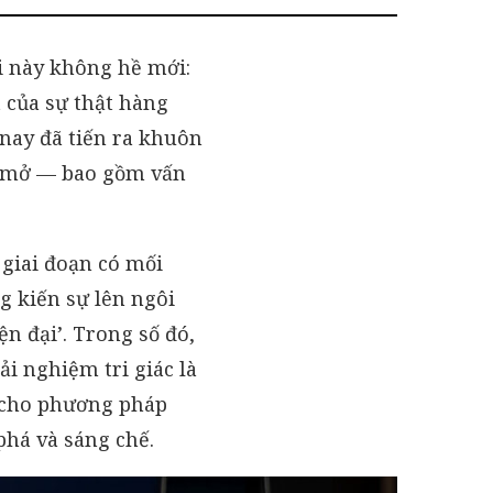
ỏi này không hề mới:
t của sự thật hàng
nay đã tiến ra khuôn
ận mở — bao gồm vấn
 giai đoạn có mối
g kiến sự lên ngôi
n đại’. Trong số đó,
i nghiệm tri giác là
g cho phương pháp
há và sáng chế.