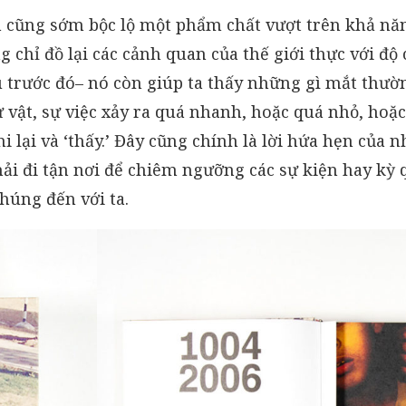
h cũng sớm bộc lộ một phẩm chất vượt trên khả nă
chỉ đồ lại các cảnh quan của thế giới thực với độ c
 trước đó– nó còn giúp ta thấy những gì mắt thườ
ự vật, sự việc xảy ra quá nhanh, hoặc quá nhỏ, hoặc
i lại và ‘thấy.’ Đây cũng chính là lời hứa hẹn của 
hải đi tận nơi để chiêm ngưỡng các sự kiện hay kỳ q
húng đến với ta.