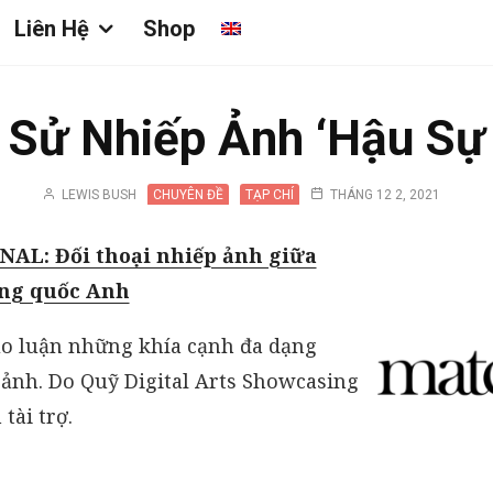
Liên Hệ
Shop
 Sử Nhiếp Ảnh ‘Hậu Sự 
LEWIS BUSH
CHUYÊN ĐỀ
TẠP CHÍ
THÁNG 12 2, 2021
AL: Đối thoại nhiếp ảnh giữa
ng quốc Anh
hảo luận những khía cạnh đa dạng
ảnh. Do Quỹ Digital Arts Showcasing
tài trợ.