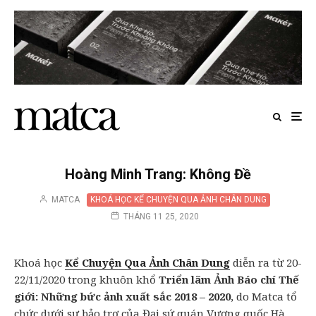
Hoàng Minh Trang: Không Đề
MATCA
KHOÁ HỌC KỂ CHUYỆN QUA ẢNH CHÂN DUNG
THÁNG 11 25, 2020
Khoá học
Kể Chuyện Qua Ảnh Chân Dung
diễn ra từ 20-
22/11/2020 trong khuôn khổ
Triển lãm Ảnh Báo chí Thế
giới: Những bức ảnh xuất sắc 2018 – 2020
, do Matca tổ
chức dưới sự bảo trợ của Đại sứ quán Vương quốc Hà